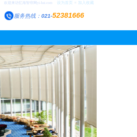
设为首页
加入收藏
欢迎来访忆海智帘网yi-hai.com
≡
52381666
服务热线：
021-
n
和支持！