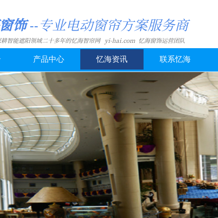
海窗饰
专业电动窗帘方案服务商
-
-
深耕智能遮阳领域二十多年
的忆海智帘网 yi-hai.com 忆海窗饰运营团队
介
产品中心
忆海资讯
联系忆海
艺业务平移行业知名品牌
靓斧智帘
平台
f021.c
务和法律关系不变，原签订的合同继续有效，原有的业务关系和服务承诺保持不变。
支持和关注，我们将一如既往地和您保持愉快的合作关系，并希望继续得到您的关注