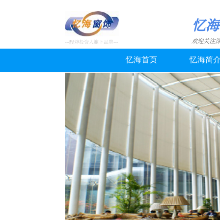
忆
欢迎关注
---靓斧投资人旗下品牌---
忆海首页
忆海简
忆海布
主体业
衷心感谢您一贯的